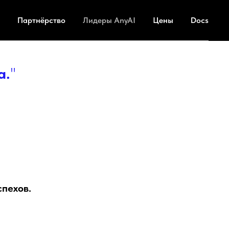
Партнёрство
Лидеры AnyAI
Цены
Docs
а.
"
спехов.