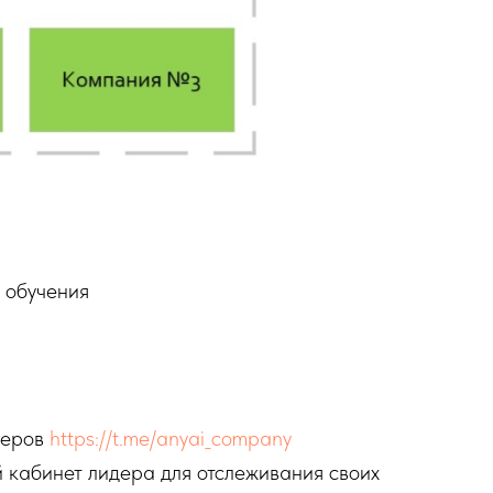
 обучения
деров
https://t.me/anyai_company
 кабинет лидера для отслеживания своих